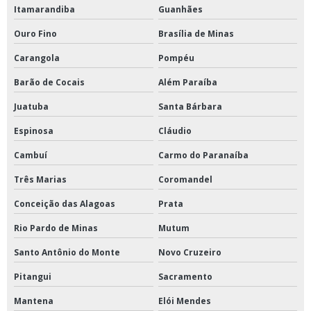
Itamarandiba
Guanhães
Ouro Fino
Brasília de Minas
Carangola
Pompéu
Barão de Cocais
Além Paraíba
Juatuba
Santa Bárbara
Espinosa
Cláudio
Cambuí
Carmo do Paranaíba
Três Marias
Coromandel
Conceição das Alagoas
Prata
Rio Pardo de Minas
Mutum
Santo Antônio do Monte
Novo Cruzeiro
Pitangui
Sacramento
Mantena
Elói Mendes