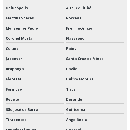
Delfinópolis
Alto Jequitibá
Martins Soares
Pocrane
Monsenhor Paulo
Frei Inocêncio
Coronel Murta
Nazareno
Coluna
Pains
Japonvar
Santa Cruz de Minas
Araponga
Pavão
Florestal
Delfim Moreira
Formoso
Tiros
Reduto
Durandé
São José da Barra
Guiricema
Tiradentes
Angelândia
Senador Firmino
Guarani