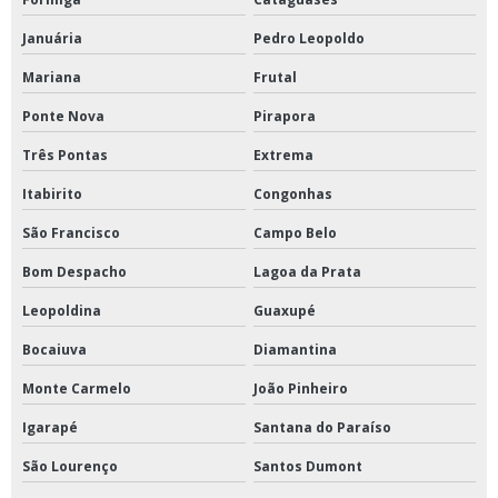
Januária
Pedro Leopoldo
Mariana
Frutal
Ponte Nova
Pirapora
Três Pontas
Extrema
Itabirito
Congonhas
São Francisco
Campo Belo
Bom Despacho
Lagoa da Prata
Leopoldina
Guaxupé
Bocaiuva
Diamantina
Monte Carmelo
João Pinheiro
Igarapé
Santana do Paraíso
São Lourenço
Santos Dumont