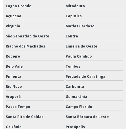
Lagoa Grande
Miradouro
Açucena
Caputira
Virgínia
Matias Cardoso
São Sebastião do Oeste
Lontra
Riacho dos Machados
Limeira do Oeste
Rodeiro
Paula Cândido
Belo Vale
Tombos
Pimenta
Piedade de Caratinga
Rio Novo
Carbonita
Araporã
Guimarânia
Passa Tempo
Campo Florido
Santa Rita de Caldas
Santa Bárbara do Leste
Orizânia
Pratápolis