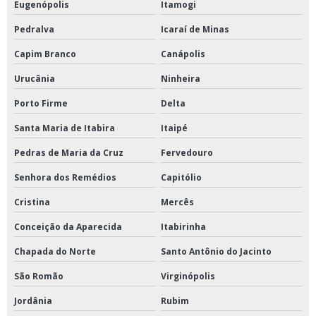
Eugenópolis
Itamogi
Pedralva
Icaraí de Minas
Capim Branco
Canápolis
Urucânia
Ninheira
Porto Firme
Delta
Santa Maria de Itabira
Itaipé
Pedras de Maria da Cruz
Fervedouro
Senhora dos Remédios
Capitólio
Cristina
Mercês
Conceição da Aparecida
Itabirinha
Chapada do Norte
Santo Antônio do Jacinto
São Romão
Virginópolis
Jordânia
Rubim