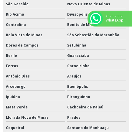
São Geraldo
Novo Oriente de Minas
Rio Acima
Divisópolis
chamar no
WhatsApp
Centralina
Bonito de Minas
Bela Vista de Minas
São Sebastião do Maranhão
Dores de Campos
Setubinha
Berilo
Guaraciaba
Ferros
Carneirinho
Antônio Dias
Araújos
Arceburgo
Buenópolis
Ipuiúna
Piranguinho
Mata Verde
Cachoeira de Pajeú
Morada Nova de Minas
Prados
Coqueiral
Santana do Manhuaçu