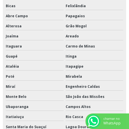
Bicas
Felixlândia
Abre Campo
Papagaios
Alterosa
Grão Mogol
Joaíma
Areado
Itaguara
Carmo de Minas
Guapé
Itinga
Ataléia
Itapagipe
Poté
Mirabela
Miraí
Engenheiro Caldas
Monte Belo
São João das Missões
Ubaporanga
Campos Altos
Itatiaiuçu
Rio Casca
chamar no
WhatsApp
Santa Maria do Suaçuí
Lagoa Dourada