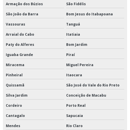
Armação dos Búzios
São Fidélis
São João da Barra
Bom Jesus do Itabapoana
Vassouras
Tanguá
Arraial do Cabo
Itatiaia
Paty do Alferes
Bom Jardim
Iguaba Grande
Piraí
Miracema
Miguel Pereira
Pinheiral
Itaocara
Quissamã
São José do Vale do Rio Preto
Silva Jardim
Conceição de Macabu
Cordeiro
Porto Real
Cantagalo
Sapucaia
Mendes
Rio Claro