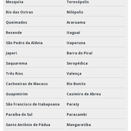
Mesquita
Teresópolis
Rio das Ostras
Nilópolis
Queimados
Araruama
Resende
Itaguaí
São Pedro da Aldeia
Itaperuna
Japeri
Barra do Piraí
Saquarema
Seropédica
Três Rios
Valença
Cachoeiras de Macacu
Rio Bonito
Guapimirim
Casimiro de Abreu
São Francisco de Itabapoana
Paraty
Paraíba do Sul
Paracambi
Santo Antônio de Pádua
Mangaratiba