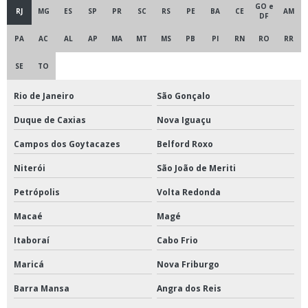
GO e
RJ
MG
ES
SP
PR
SC
RS
PE
BA
CE
AM
DF
PA
AC
AL
AP
MA
MT
MS
PB
PI
RN
RO
RR
SE
TO
Rio de Janeiro
São Gonçalo
Duque de Caxias
Nova Iguaçu
Campos dos Goytacazes
Belford Roxo
Niterói
São João de Meriti
Petrópolis
Volta Redonda
Macaé
Magé
Itaboraí
Cabo Frio
Maricá
Nova Friburgo
Barra Mansa
Angra dos Reis