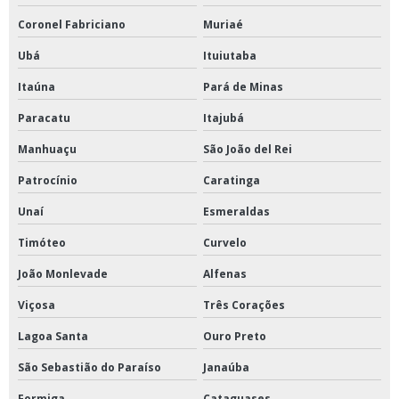
Coronel Fabriciano
Muriaé
Ubá
Ituiutaba
Itaúna
Pará de Minas
Paracatu
Itajubá
Manhuaçu
São João del Rei
Patrocínio
Caratinga
Unaí
Esmeraldas
Timóteo
Curvelo
João Monlevade
Alfenas
Viçosa
Três Corações
Lagoa Santa
Ouro Preto
São Sebastião do Paraíso
Janaúba
Formiga
Cataguases