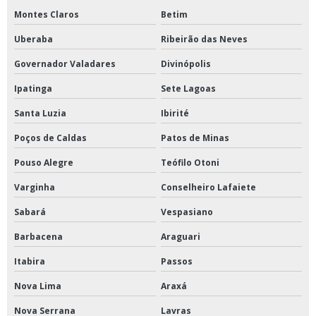
Montes Claros
Betim
Uberaba
Ribeirão das Neves
Governador Valadares
Divinópolis
Ipatinga
Sete Lagoas
Santa Luzia
Ibirité
Poços de Caldas
Patos de Minas
Pouso Alegre
Teófilo Otoni
Varginha
Conselheiro Lafaiete
Sabará
Vespasiano
Barbacena
Araguari
Itabira
Passos
Nova Lima
Araxá
Nova Serrana
Lavras