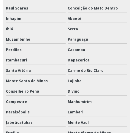
Raul Soares
Conceição do Mato Dentro
Inhapim
Abaeté
Ibiá
Serro
Muzambinho
Paraguaçu
Perdões
Caxambu
Itambacuri
Itapecerica
Santa Vitória
Carmo do Rio Claro
Monte Santo de Minas
Lajinha
Conselheiro Pena
Divino
Campestre
Manhumirim
Paraisópolis
Lambari
Jaboticatubas
Monte Azul
Ervália
Monte Alegre de Minas