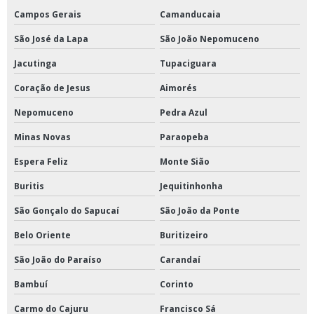
Campos Gerais
Camanducaia
São José da Lapa
São João Nepomuceno
Jacutinga
Tupaciguara
Coração de Jesus
Aimorés
Nepomuceno
Pedra Azul
Minas Novas
Paraopeba
Espera Feliz
Monte Sião
Buritis
Jequitinhonha
São Gonçalo do Sapucaí
São João da Ponte
Belo Oriente
Buritizeiro
São João do Paraíso
Carandaí
Bambuí
Corinto
Carmo do Cajuru
Francisco Sá