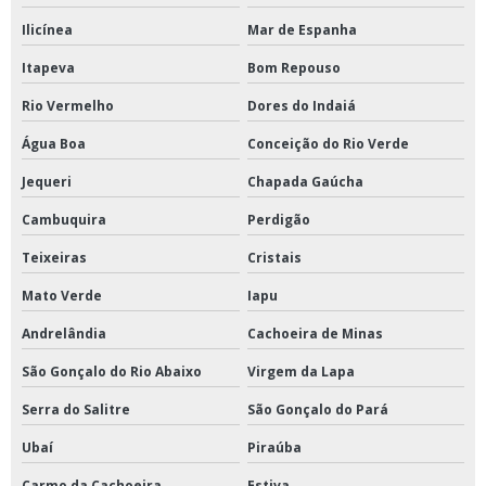
Ilicínea
Mar de Espanha
Itapeva
Bom Repouso
Rio Vermelho
Dores do Indaiá
Água Boa
Conceição do Rio Verde
Jequeri
Chapada Gaúcha
Cambuquira
Perdigão
Teixeiras
Cristais
Mato Verde
Iapu
Andrelândia
Cachoeira de Minas
São Gonçalo do Rio Abaixo
Virgem da Lapa
Serra do Salitre
São Gonçalo do Pará
Ubaí
Piraúba
Carmo da Cachoeira
Estiva