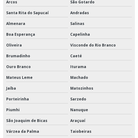
Arcos
São Gotardo
Santa Rita do Sapucaí
Andradas
Almenara
Salinas
Boa Esperança
Capelinha
Oliveira
Visconde do Rio Branco
Brumadinho
Caeté
Ouro Branco
Iturama
Mateus Leme
Machado
Jaíba
Matozinhos
Porteirinha
Sarzedo
Piumhi
Nanuque
São Joaquim de Bicas
Araçuaí
Várzea da Palma
Taiobeiras