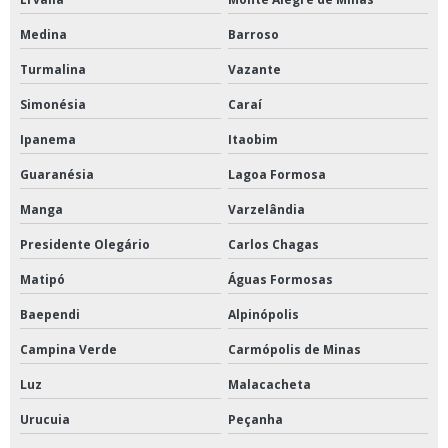
Medina
Barroso
Turmalina
Vazante
Simonésia
Caraí
Ipanema
Itaobim
Guaranésia
Lagoa Formosa
Manga
Varzelândia
Presidente Olegário
Carlos Chagas
Matipó
Águas Formosas
Baependi
Alpinópolis
Campina Verde
Carmópolis de Minas
Luz
Malacacheta
Urucuia
Peçanha