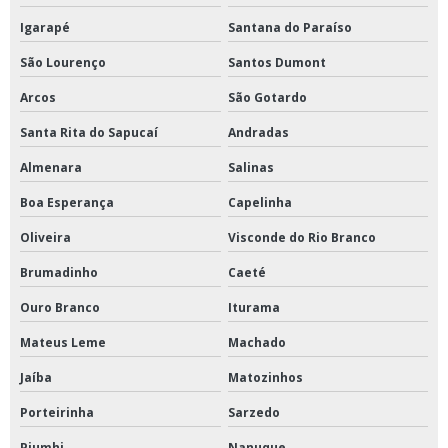
Igarapé
Santana do Paraíso
São Lourenço
Santos Dumont
Arcos
São Gotardo
Santa Rita do Sapucaí
Andradas
Almenara
Salinas
Boa Esperança
Capelinha
Oliveira
Visconde do Rio Branco
Brumadinho
Caeté
Ouro Branco
Iturama
Mateus Leme
Machado
Jaíba
Matozinhos
Porteirinha
Sarzedo
Piumhi
Nanuque