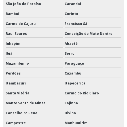
São João do Paraíso
Carandaí
Bambuí
Corinto
Carmo do Cajuru
Francisco Sá
Raul Soares
Conceição do Mato Dentro
Inhapim
Abaeté
Ibiá
Serro
Muzambinho
Paraguaçu
Perdões
Caxambu
Itambacuri
Itapecerica
Santa Vitória
Carmo do Rio Claro
Monte Santo de Minas
Lajinha
Conselheiro Pena
Divino
Campestre
Manhumirim