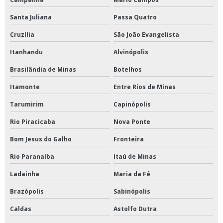
Santa Juliana
Passa Quatro
Cruzília
São João Evangelista
Itanhandu
Alvinópolis
Brasilândia de Minas
Botelhos
Itamonte
Entre Rios de Minas
Tarumirim
Capinópolis
Rio Piracicaba
Nova Ponte
Bom Jesus do Galho
Fronteira
Rio Paranaíba
Itaú de Minas
Ladainha
Maria da Fé
Brazópolis
Sabinópolis
Caldas
Astolfo Dutra