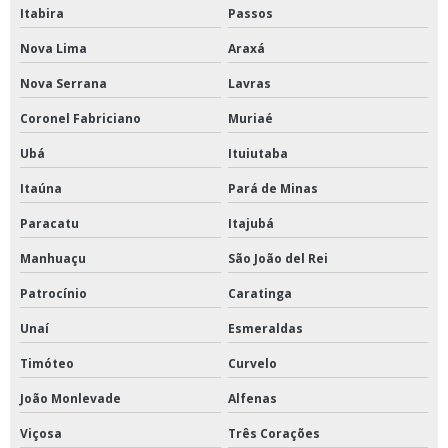
Itabira
Passos
Nova Lima
Araxá
Nova Serrana
Lavras
Coronel Fabriciano
Muriaé
Ubá
Ituiutaba
Itaúna
Pará de Minas
Paracatu
Itajubá
Manhuaçu
São João del Rei
Patrocínio
Caratinga
Unaí
Esmeraldas
Timóteo
Curvelo
João Monlevade
Alfenas
Viçosa
Três Corações