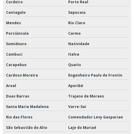
Cordeiro
Porto Real
Cantagalo
Sapucaia
Mendes
Rio Claro
Porciúncula
Carmo
Sumidouro
Natividade
Cambuci
Italva
Carapebus
Quatis
Cardoso Moreira
Engenheiro Paulo de Frontin
Areal
Aperibé
Duas Barras
Trajano de Moraes
Santa Maria Madalena
Varre-Sai
Rio das Flores
Comendador Levy Gasparian
São Sebastião do Alto
Laje do Muriaé