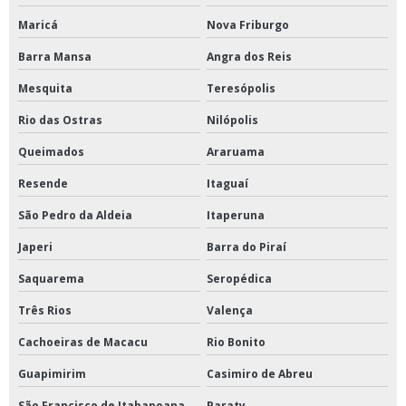
Maricá
Nova Friburgo
Barra Mansa
Angra dos Reis
Mesquita
Teresópolis
Rio das Ostras
Nilópolis
Queimados
Araruama
Resende
Itaguaí
São Pedro da Aldeia
Itaperuna
Japeri
Barra do Piraí
Saquarema
Seropédica
Três Rios
Valença
Cachoeiras de Macacu
Rio Bonito
Guapimirim
Casimiro de Abreu
São Francisco de Itabapoana
Paraty