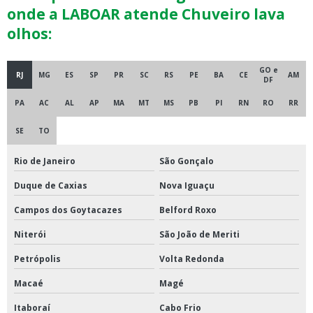
onde a LABOAR atende Chuveiro lava
olhos:
GO e
RJ
MG
ES
SP
PR
SC
RS
PE
BA
CE
AM
DF
PA
AC
AL
AP
MA
MT
MS
PB
PI
RN
RO
RR
SE
TO
Rio de Janeiro
São Gonçalo
Duque de Caxias
Nova Iguaçu
Campos dos Goytacazes
Belford Roxo
Niterói
São João de Meriti
Petrópolis
Volta Redonda
Macaé
Magé
Itaboraí
Cabo Frio