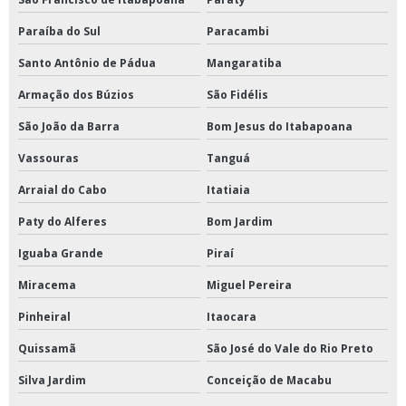
Paraíba do Sul
Paracambi
Santo Antônio de Pádua
Mangaratiba
Armação dos Búzios
São Fidélis
São João da Barra
Bom Jesus do Itabapoana
Vassouras
Tanguá
Arraial do Cabo
Itatiaia
Paty do Alferes
Bom Jardim
Iguaba Grande
Piraí
Miracema
Miguel Pereira
Pinheiral
Itaocara
Quissamã
São José do Vale do Rio Preto
Silva Jardim
Conceição de Macabu