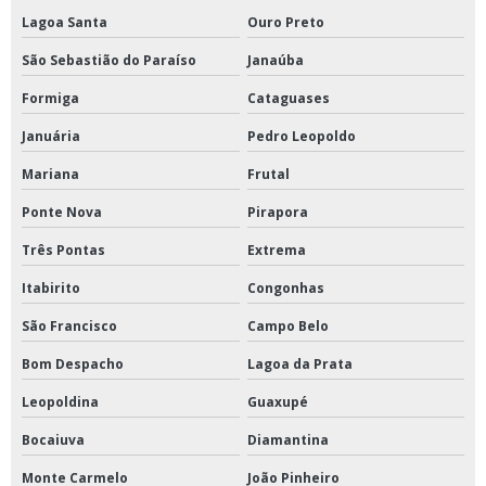
Lagoa Santa
Ouro Preto
São Sebastião do Paraíso
Janaúba
Formiga
Cataguases
Januária
Pedro Leopoldo
Mariana
Frutal
Ponte Nova
Pirapora
Três Pontas
Extrema
Itabirito
Congonhas
São Francisco
Campo Belo
Bom Despacho
Lagoa da Prata
Leopoldina
Guaxupé
Bocaiuva
Diamantina
Monte Carmelo
João Pinheiro