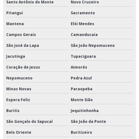
Santo Antônio do Monte
Novo Cruzeiro
Pitangui
Sacramento
Mantena
Elói Mendes
Campos Gerais
Camanducaia
São José da Lapa
São João Nepomuceno
Jacutinga
Tupaciguara
Coração de Jesus
Aimorés
Nepomuceno
Pedra Azul
Minas Novas
Paraopeba
Espera Feliz
Monte Sião
Buritis
Jequitinhonha
São Gonçalo do Sapucaí
São João da Ponte
Belo Oriente
Buritizeiro