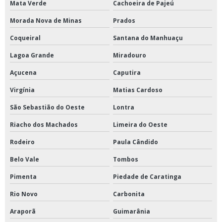
Mata Verde
Cachoeira de Pajeú
Morada Nova de Minas
Prados
Coqueiral
Santana do Manhuaçu
Lagoa Grande
Miradouro
Açucena
Caputira
Virgínia
Matias Cardoso
São Sebastião do Oeste
Lontra
Riacho dos Machados
Limeira do Oeste
Rodeiro
Paula Cândido
Belo Vale
Tombos
Pimenta
Piedade de Caratinga
Rio Novo
Carbonita
Araporã
Guimarânia