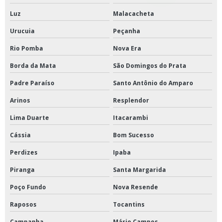
Luz
Malacacheta
Urucuia
Peçanha
Rio Pomba
Nova Era
Borda da Mata
São Domingos do Prata
Padre Paraíso
Santo Antônio do Amparo
Arinos
Resplendor
Lima Duarte
Itacarambi
Cássia
Bom Sucesso
Perdizes
Ipaba
Piranga
Santa Margarida
Poço Fundo
Nova Resende
Raposos
Tocantins
Campanha
Mário Campos