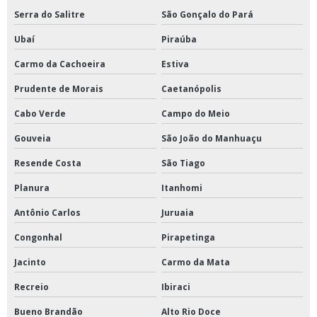
Serra do Salitre
São Gonçalo do Pará
Ubaí
Piraúba
Carmo da Cachoeira
Estiva
Prudente de Morais
Caetanópolis
Cabo Verde
Campo do Meio
Gouveia
São João do Manhuaçu
Resende Costa
São Tiago
Planura
Itanhomi
Antônio Carlos
Juruaia
Congonhal
Pirapetinga
Jacinto
Carmo da Mata
Recreio
Ibiraci
Bueno Brandão
Alto Rio Doce