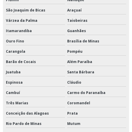
São Joaquim de Bicas
Araçuaí
Várzea da Palma
Taiobeiras
Itamarandiba
Guanhães
Ouro Fino
Brasília de Minas
Carangola
Pompéu
Barão de Cocais
Além Paraíba
Juatuba
Santa Bárbara
Espinosa
Cláudio
Cambuí
Carmo do Paranaíba
Três Marias
Coromandel
Conceição das Alagoas
Prata
Rio Pardo de Minas
Mutum