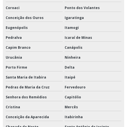
Coroaci
Ponto dos Volantes
Conceição dos Ouros
Igaratinga
Eugenópolis
Itamogi
Pedralva
Icaraí de Minas
Capim Branco
Canápolis
Urucânia
Ninheira
Porto Firme
Delta
Santa Maria de Itabira
Itaipé
Pedras de Maria da Cruz
Fervedouro
Senhora dos Remédios
Capitólio
Cristina
Mercês
Conceição da Aparecida
Itabirinha
Chapada do Norte
Santo Antônio do Jacinto