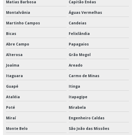
Matias Barbosa
Capitão Enéas
Montalvânia
Águas Vermelhas
Martinho Campos
Candeias
Bicas
Felixlândia
Abre Campo
Papagaios
Alterosa
Grão Mogol
Joaíma
Areado
Itaguara
Carmo de Minas
Guapé
Itinga
Ataléia
Itapagipe
Poté
Mirabela
Miraí
Engenheiro Caldas
Monte Belo
São João das Missões