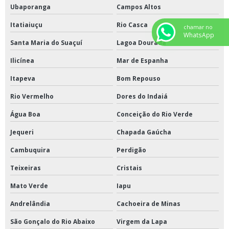
Ubaporanga
Campos Altos
Itatiaiuçu
Rio Casca
chamar no
WhatsApp
Santa Maria do Suaçuí
Lagoa Dourada
Ilicínea
Mar de Espanha
Itapeva
Bom Repouso
Rio Vermelho
Dores do Indaiá
Água Boa
Conceição do Rio Verde
Jequeri
Chapada Gaúcha
Cambuquira
Perdigão
Teixeiras
Cristais
Mato Verde
Iapu
Andrelândia
Cachoeira de Minas
São Gonçalo do Rio Abaixo
Virgem da Lapa