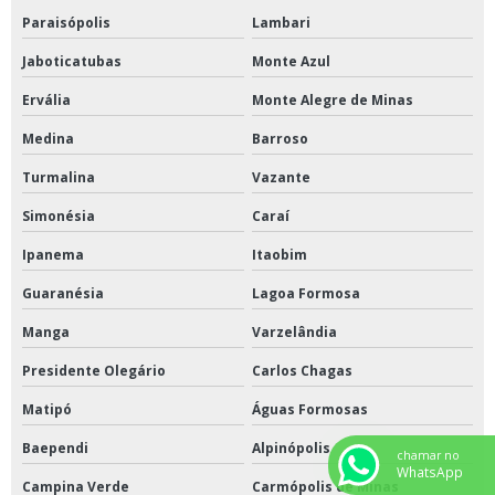
Paraisópolis
Lambari
Jaboticatubas
Monte Azul
Ervália
Monte Alegre de Minas
Medina
Barroso
Turmalina
Vazante
Simonésia
Caraí
Ipanema
Itaobim
Guaranésia
Lagoa Formosa
Manga
Varzelândia
Presidente Olegário
Carlos Chagas
Matipó
Águas Formosas
Baependi
Alpinópolis
chamar no
WhatsApp
Campina Verde
Carmópolis de Minas