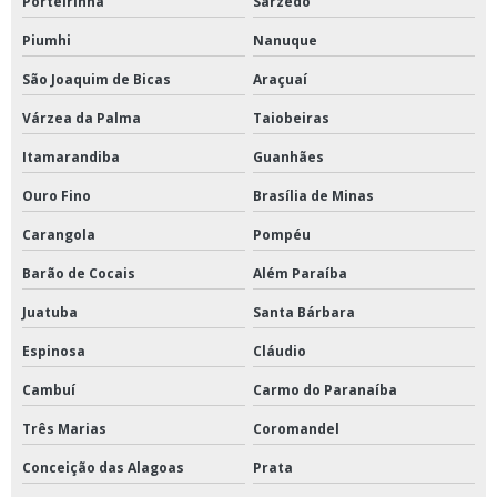
Porteirinha
Sarzedo
Piumhi
Nanuque
São Joaquim de Bicas
Araçuaí
Várzea da Palma
Taiobeiras
Itamarandiba
Guanhães
Ouro Fino
Brasília de Minas
Carangola
Pompéu
Barão de Cocais
Além Paraíba
Juatuba
Santa Bárbara
Espinosa
Cláudio
Cambuí
Carmo do Paranaíba
Três Marias
Coromandel
Conceição das Alagoas
Prata