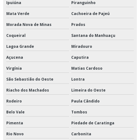
Ipuiúna
Piranguinho
Mata Verde
Cachoeira de Pajeú
Morada Nova de Minas
Prados
Coqueiral
Santana do Manhuaçu
Lagoa Grande
Miradouro
Açucena
Caputira
Virgínia
Matias Cardoso
São Sebastião do Oeste
Lontra
Riacho dos Machados
Limeira do Oeste
Rodeiro
Paula Cândido
Belo Vale
Tombos
Pimenta
Piedade de Caratinga
Rio Novo
Carbonita