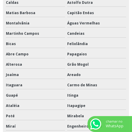
Caldas
Astolfo Dutra
Matias Barbosa
Capitão Enéas
Montalvânia
Águas Vermelhas
Martinho Campos
Candeias
Bicas
Felixlândia
Abre Campo
Papagaios
Alterosa
Grão Mogol
Joaíma
Areado
Itaguara
Carmo de Minas
Guapé
Itinga
Ataléia
Itapagipe
Poté
Mirabela
chamar no
WhatsApp
Miraí
Engenheiro Caldas