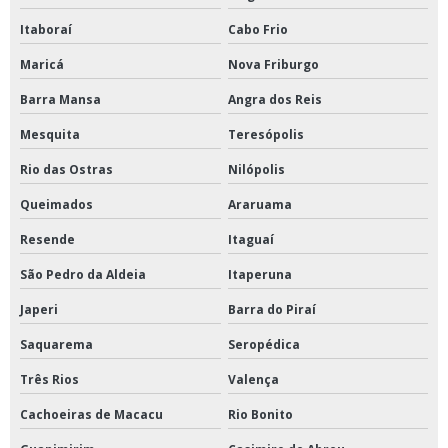
Itaboraí
Cabo Frio
Maricá
Nova Friburgo
Barra Mansa
Angra dos Reis
Mesquita
Teresópolis
Rio das Ostras
Nilópolis
Queimados
Araruama
Resende
Itaguaí
São Pedro da Aldeia
Itaperuna
Japeri
Barra do Piraí
Saquarema
Seropédica
Três Rios
Valença
Cachoeiras de Macacu
Rio Bonito