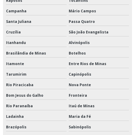
Raposos
Tocantins
Campanha
Mário Campos
Santa Juliana
Passa Quatro
Cruzília
São João Evangelista
Itanhandu
Alvinópolis
Brasilândia de Minas
Botelhos
Itamonte
Entre Rios de Minas
Tarumirim
Capinópolis
Rio Piracicaba
Nova Ponte
Bom Jesus do Galho
Fronteira
Rio Paranaíba
Itaú de Minas
Ladainha
Maria da Fé
Brazópolis
Sabinópolis