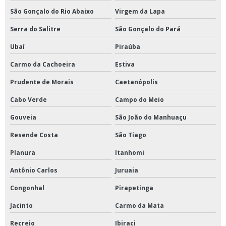
São Gonçalo do Rio Abaixo
Virgem da Lapa
Serra do Salitre
São Gonçalo do Pará
Ubaí
Piraúba
Carmo da Cachoeira
Estiva
Prudente de Morais
Caetanópolis
Cabo Verde
Campo do Meio
Gouveia
São João do Manhuaçu
Resende Costa
São Tiago
Planura
Itanhomi
Antônio Carlos
Juruaia
Congonhal
Pirapetinga
Jacinto
Carmo da Mata
Recreio
Ibiraci