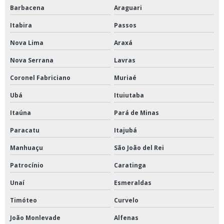
Barbacena
Araguari
Itabira
Passos
Nova Lima
Araxá
Nova Serrana
Lavras
Coronel Fabriciano
Muriaé
Ubá
Ituiutaba
Itaúna
Pará de Minas
Paracatu
Itajubá
Manhuaçu
São João del Rei
Patrocínio
Caratinga
Unaí
Esmeraldas
Timóteo
Curvelo
João Monlevade
Alfenas