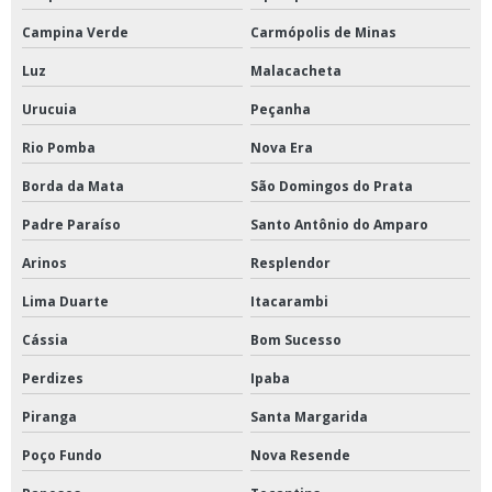
Campina Verde
Carmópolis de Minas
Luz
Malacacheta
Urucuia
Peçanha
Rio Pomba
Nova Era
Borda da Mata
São Domingos do Prata
Padre Paraíso
Santo Antônio do Amparo
Arinos
Resplendor
Lima Duarte
Itacarambi
Cássia
Bom Sucesso
Perdizes
Ipaba
Piranga
Santa Margarida
Poço Fundo
Nova Resende