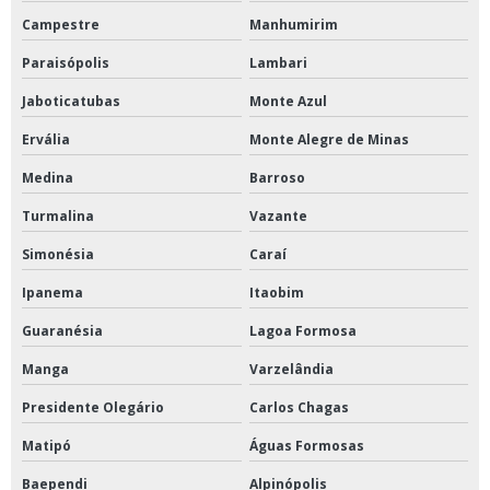
Campestre
Manhumirim
Paraisópolis
Lambari
Jaboticatubas
Monte Azul
Ervália
Monte Alegre de Minas
Medina
Barroso
Turmalina
Vazante
Simonésia
Caraí
Ipanema
Itaobim
Guaranésia
Lagoa Formosa
Manga
Varzelândia
Presidente Olegário
Carlos Chagas
Matipó
Águas Formosas
Baependi
Alpinópolis