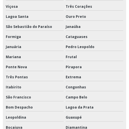
Viçosa
Três Corações
Lagoa Santa
Ouro Preto
São Sebastião do Paraíso
Janaúba
Formiga
Cataguases
Januária
Pedro Leopoldo
Mariana
Frutal
Ponte Nova
Pirapora
Três Pontas
Extrema
Itabirito
Congonhas
São Francisco
Campo Belo
Bom Despacho
Lagoa da Prata
Leopoldina
Guaxupé
Bocaiuva
Diamantina