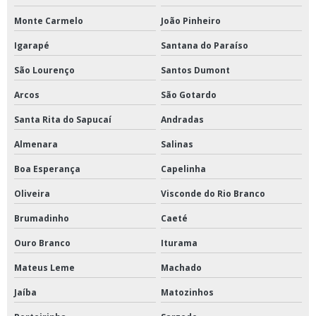
Monte Carmelo
João Pinheiro
Igarapé
Santana do Paraíso
São Lourenço
Santos Dumont
Arcos
São Gotardo
Santa Rita do Sapucaí
Andradas
Almenara
Salinas
Boa Esperança
Capelinha
Oliveira
Visconde do Rio Branco
Brumadinho
Caeté
Ouro Branco
Iturama
Mateus Leme
Machado
Jaíba
Matozinhos