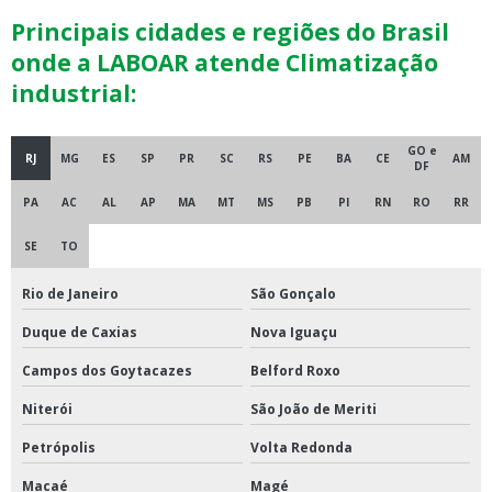
Principais cidades e regiões do Brasil
onde a LABOAR atende Climatização
industrial:
GO e
RJ
MG
ES
SP
PR
SC
RS
PE
BA
CE
AM
DF
PA
AC
AL
AP
MA
MT
MS
PB
PI
RN
RO
RR
SE
TO
Rio de Janeiro
São Gonçalo
Duque de Caxias
Nova Iguaçu
Campos dos Goytacazes
Belford Roxo
Niterói
São João de Meriti
Petrópolis
Volta Redonda
Macaé
Magé