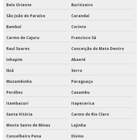
Belo Oriente
Buritizeiro
São João do Paraíso
Carandaí
Bambuí
Corinto
Carmo do Cajuru
Francisco Sá
Raul Soares
Conceição do Mato Dentro
Inhapim
Abaeté
Ibiá
Serro
Muzambinho
Paraguaçu
Perdões
Caxambu
Itambacuri
Itapecerica
Santa Vitória
Carmo do Rio Claro
Monte Santo de Minas
Lajinha
Conselheiro Pena
Divino