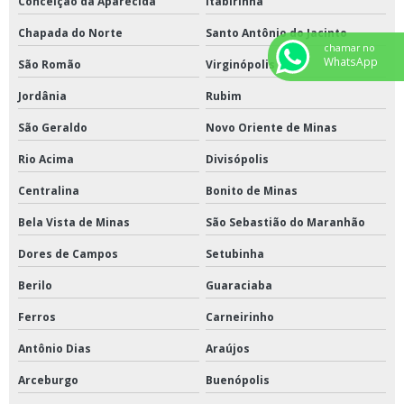
Conceição da Aparecida
Itabirinha
Chapada do Norte
Santo Antônio do Jacinto
chamar no
WhatsApp
São Romão
Virginópolis
Jordânia
Rubim
São Geraldo
Novo Oriente de Minas
Rio Acima
Divisópolis
Centralina
Bonito de Minas
Bela Vista de Minas
São Sebastião do Maranhão
Dores de Campos
Setubinha
Berilo
Guaraciaba
Ferros
Carneirinho
Antônio Dias
Araújos
Arceburgo
Buenópolis