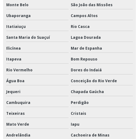
Monte Belo
São João das Missões
Ubaporanga
Campos Altos
Itatiaiuçu
Rio Casca
Santa Maria do Suaçuí
Lagoa Dourada
Ilicínea
Mar de Espanha
Itapeva
Bom Repouso
Rio Vermelho
Dores do Indaiá
Água Boa
Conceição do Rio Verde
Jequeri
Chapada Gaúcha
Cambuquira
Perdigão
Teixeiras
Cristais
Mato Verde
Iapu
Andrelândia
Cachoeira de Minas