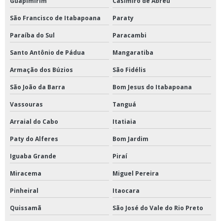
Guapimirim
Casimiro de Abreu
São Francisco de Itabapoana
Paraty
Paraíba do Sul
Paracambi
Santo Antônio de Pádua
Mangaratiba
Armação dos Búzios
São Fidélis
São João da Barra
Bom Jesus do Itabapoana
Vassouras
Tanguá
Arraial do Cabo
Itatiaia
Paty do Alferes
Bom Jardim
Iguaba Grande
Piraí
Miracema
Miguel Pereira
Pinheiral
Itaocara
Quissamã
São José do Vale do Rio Preto