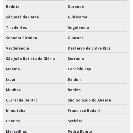
Reduto
Durandé
São José da Barra
Guiricema
Tiradentes
Angelândia
Senador Firmino
Guarani
Verdelândia
Desterro de Entre Rios
São João Batista do Glória
Serrania
Moema
Cordisburgo
Jacuí
Baldim
Munhoz
Bonfim
Curral de Dentro
São Gonçalo do Abaeté
Inimutaba
Francisco Badaró
Confins
Sericita
Maravilhas
Pedra Bonita