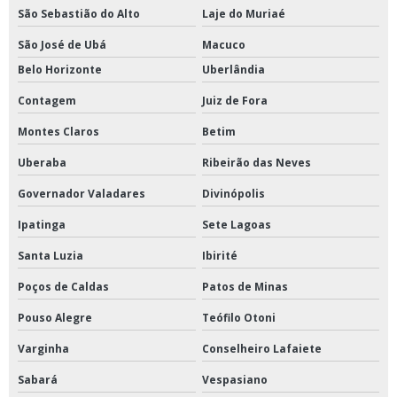
São Sebastião do Alto
Laje do Muriaé
São José de Ubá
Macuco
Belo Horizonte
Uberlândia
Contagem
Juiz de Fora
Montes Claros
Betim
Uberaba
Ribeirão das Neves
Governador Valadares
Divinópolis
Ipatinga
Sete Lagoas
Santa Luzia
Ibirité
Poços de Caldas
Patos de Minas
Pouso Alegre
Teófilo Otoni
Varginha
Conselheiro Lafaiete
Sabará
Vespasiano