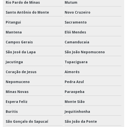
Rio Pardo de Minas
Mutum
Santo Antônio do Monte
Novo Cruzeiro
Pitangui
Sacramento
Mantena
Elói Mendes
Campos Gerais
Camanducaia
São José da Lapa
São João Nepomuceno
Jacutinga
Tupaciguara
Coração de Jesus
Aimorés
Nepomuceno
Pedra Azul
Minas Novas
Paraopeba
Espera Feliz
Monte Sião
Buritis
Jequitinhonha
São Gonçalo do Sapucaí
São João da Ponte