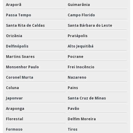
Araporã
Guimarânia
Passa Tempo
Campo Florido
Santa Rita de Caldas
Santa Bárbara do Leste
Orizânia
Pratápolis
Delfinópolis
Alto Jequitibá
Martins Soares
Pocrane
Monsenhor Paulo
Frei Inocêncio
Coronel Murta
Nazareno
Coluna
Pains
Japonvar
Santa Cruz de Minas
Araponga
Pavão
Florestal
Delfim Moreira
Formoso
Tiros