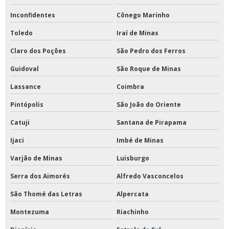
Inconfidentes
Cônego Marinho
Toledo
Iraí de Minas
Claro dos Poções
São Pedro dos Ferros
Guidoval
São Roque de Minas
Lassance
Coimbra
Pintópolis
São João do Oriente
Catuji
Santana de Pirapama
Ijaci
Imbé de Minas
Varjão de Minas
Luisburgo
Serra dos Aimorés
Alfredo Vasconcelos
São Thomé das Letras
Alpercata
Montezuma
Riachinho