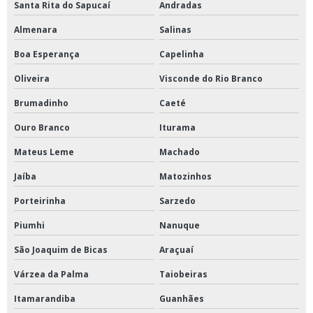
Santa Rita do Sapucaí
Andradas
Almenara
Salinas
Boa Esperança
Capelinha
Oliveira
Visconde do Rio Branco
Brumadinho
Caeté
Ouro Branco
Iturama
Mateus Leme
Machado
Jaíba
Matozinhos
Porteirinha
Sarzedo
Piumhi
Nanuque
São Joaquim de Bicas
Araçuaí
Várzea da Palma
Taiobeiras
Itamarandiba
Guanhães