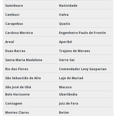
Sumidouro
Natividade
Cambuci
Italva
Carapebus
Quatis
Cardoso Moreira
Engenheiro Paulo de Frontin
Areal
Aperibé
Duas Barras
Trajano de Moraes
Santa Maria Madalena
Varre-Sai
Rio das Flores
Comendador Levy Gasparian
São Sebastião do Alto
Laje do Muriaé
São José de Ubá
Macuco
Belo Horizonte
Uberlândia
Contagem
Juiz de Fora
Montes Claros
Betim