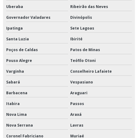
Uberaba
Ribeirão das Neves
Governador Valadares
Divinópolis
Ipatinga
Sete Lagoas
Santa Luzia
Ibirité
Poços de Caldas
Patos de Minas
Pouso Alegre
Teófilo Otoni
Varginha
Conselheiro Lafaiete
Sabará
Vespasiano
Barbacena
Araguari
Itabira
Passos
Nova Lima
Araxá
Nova Serrana
Lavras
Coronel Fabriciano
Muriaé