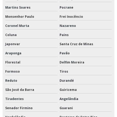
Martins Soares
Pocrane
Monsenhor Paulo
Frei Inocêncio
Coronel Murta
Nazareno
Coluna
Pains
Japonvar
Santa Cruz de Minas
Araponga
Pavão
Florestal
Delfim Moreira
Formoso
Tiros
Reduto
Durandé
São José da Barra
Guiricema
Tiradentes
Angelândia
Senador Firmino
Guarani