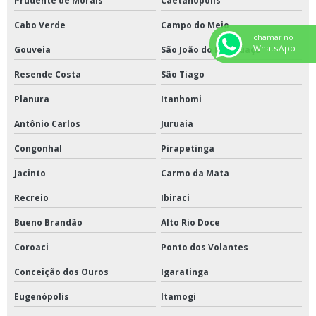
Prudente de Morais
Caetanópolis
Cabo Verde
Campo do Meio
chamar no
WhatsApp
Gouveia
São João do Manhuaçu
Resende Costa
São Tiago
Planura
Itanhomi
Antônio Carlos
Juruaia
Congonhal
Pirapetinga
Jacinto
Carmo da Mata
Recreio
Ibiraci
Bueno Brandão
Alto Rio Doce
Coroaci
Ponto dos Volantes
Conceição dos Ouros
Igaratinga
Eugenópolis
Itamogi