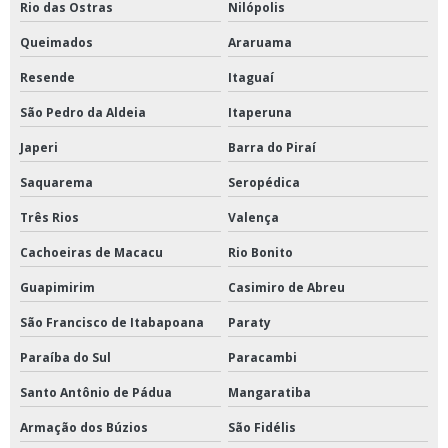
Rio das Ostras
Nilópolis
Queimados
Araruama
Resende
Itaguaí
São Pedro da Aldeia
Itaperuna
Japeri
Barra do Piraí
Saquarema
Seropédica
Três Rios
Valença
Cachoeiras de Macacu
Rio Bonito
Guapimirim
Casimiro de Abreu
São Francisco de Itabapoana
Paraty
Paraíba do Sul
Paracambi
Santo Antônio de Pádua
Mangaratiba
Armação dos Búzios
São Fidélis