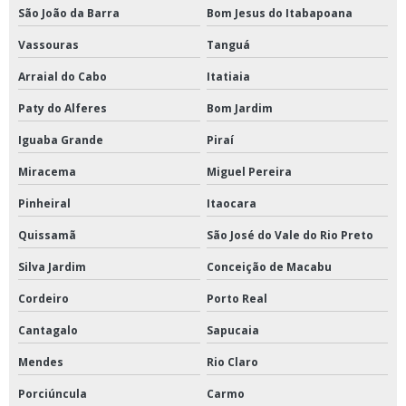
São João da Barra
Bom Jesus do Itabapoana
Vassouras
Tanguá
Arraial do Cabo
Itatiaia
Paty do Alferes
Bom Jardim
Iguaba Grande
Piraí
Miracema
Miguel Pereira
Pinheiral
Itaocara
Quissamã
São José do Vale do Rio Preto
Silva Jardim
Conceição de Macabu
Cordeiro
Porto Real
Cantagalo
Sapucaia
Mendes
Rio Claro
Porciúncula
Carmo