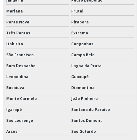
Januária
Pedro Leopoldo
Mariana
Frutal
Ponte Nova
Pirapora
Três Pontas
Extrema
Itabirito
Congonhas
São Francisco
Campo Belo
Bom Despacho
Lagoa da Prata
Leopoldina
Guaxupé
Bocaiuva
Diamantina
Monte Carmelo
João Pinheiro
Igarapé
Santana do Paraíso
São Lourenço
Santos Dumont
Arcos
São Gotardo