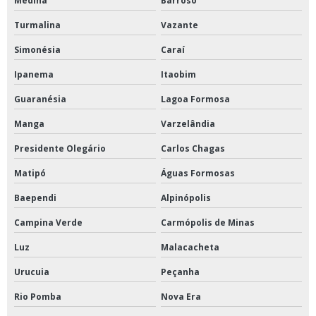
Medina
Barroso
Turmalina
Vazante
Simonésia
Caraí
Ipanema
Itaobim
Guaranésia
Lagoa Formosa
Manga
Varzelândia
Presidente Olegário
Carlos Chagas
Matipó
Águas Formosas
Baependi
Alpinópolis
Campina Verde
Carmópolis de Minas
Luz
Malacacheta
Urucuia
Peçanha
Rio Pomba
Nova Era