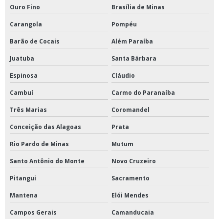
Ouro Fino
Brasília de Minas
Carangola
Pompéu
Barão de Cocais
Além Paraíba
Juatuba
Santa Bárbara
Espinosa
Cláudio
Cambuí
Carmo do Paranaíba
Três Marias
Coromandel
Conceição das Alagoas
Prata
Rio Pardo de Minas
Mutum
Santo Antônio do Monte
Novo Cruzeiro
Pitangui
Sacramento
Mantena
Elói Mendes
Campos Gerais
Camanducaia