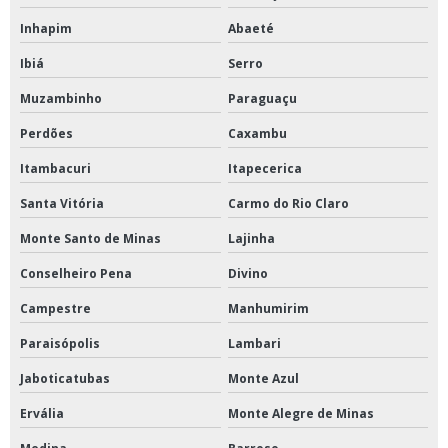
Inhapim
Abaeté
Ibiá
Serro
Muzambinho
Paraguaçu
Perdões
Caxambu
Itambacuri
Itapecerica
Santa Vitória
Carmo do Rio Claro
Monte Santo de Minas
Lajinha
Conselheiro Pena
Divino
Campestre
Manhumirim
Paraisópolis
Lambari
Jaboticatubas
Monte Azul
Ervália
Monte Alegre de Minas