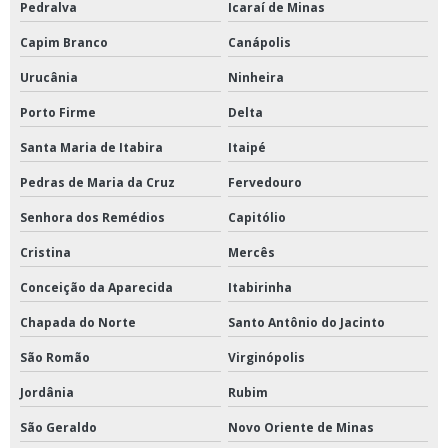
Pedralva
Icaraí de Minas
Capim Branco
Canápolis
Urucânia
Ninheira
Porto Firme
Delta
Santa Maria de Itabira
Itaipé
Pedras de Maria da Cruz
Fervedouro
Senhora dos Remédios
Capitólio
Cristina
Mercês
Conceição da Aparecida
Itabirinha
Chapada do Norte
Santo Antônio do Jacinto
São Romão
Virginópolis
Jordânia
Rubim
São Geraldo
Novo Oriente de Minas