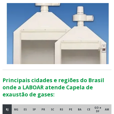
Principais cidades e regiões do Brasil
onde a LABOAR atende Capela de
exaustão de gases:
GO e
RJ
MG
ES
SP
PR
SC
RS
PE
BA
CE
AM
DF