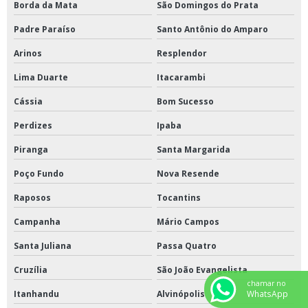
Borda da Mata
São Domingos do Prata
Padre Paraíso
Santo Antônio do Amparo
Arinos
Resplendor
Lima Duarte
Itacarambi
Cássia
Bom Sucesso
Perdizes
Ipaba
Piranga
Santa Margarida
Poço Fundo
Nova Resende
Raposos
Tocantins
Campanha
Mário Campos
Santa Juliana
Passa Quatro
Cruzília
São João Evangelista
chamar no
WhatsApp
Itanhandu
Alvinópolis