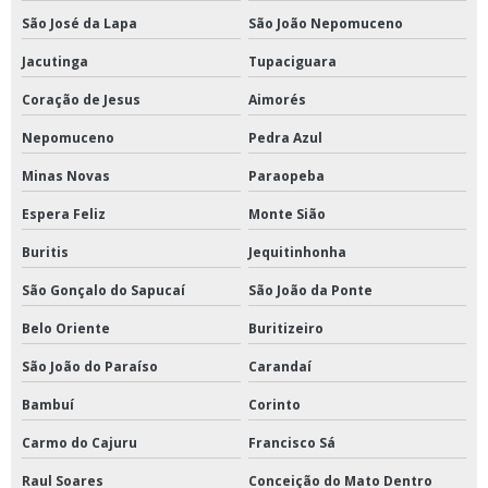
São José da Lapa
São João Nepomuceno
Jacutinga
Tupaciguara
Coração de Jesus
Aimorés
Nepomuceno
Pedra Azul
Minas Novas
Paraopeba
Espera Feliz
Monte Sião
Buritis
Jequitinhonha
São Gonçalo do Sapucaí
São João da Ponte
Belo Oriente
Buritizeiro
São João do Paraíso
Carandaí
Bambuí
Corinto
Carmo do Cajuru
Francisco Sá
Raul Soares
Conceição do Mato Dentro