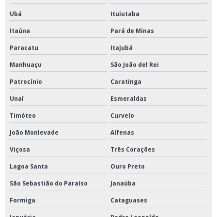
Ubá
Ituiutaba
Itaúna
Pará de Minas
Paracatu
Itajubá
Manhuaçu
São João del Rei
Patrocínio
Caratinga
Unaí
Esmeraldas
Timóteo
Curvelo
João Monlevade
Alfenas
Viçosa
Três Corações
Lagoa Santa
Ouro Preto
São Sebastião do Paraíso
Janaúba
Formiga
Cataguases