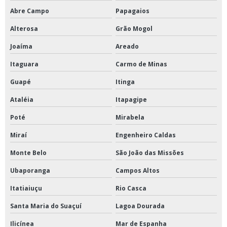
Abre Campo
Papagaios
Alterosa
Grão Mogol
Joaíma
Areado
Itaguara
Carmo de Minas
Guapé
Itinga
Ataléia
Itapagipe
Poté
Mirabela
Miraí
Engenheiro Caldas
Monte Belo
São João das Missões
Ubaporanga
Campos Altos
Itatiaiuçu
Rio Casca
Santa Maria do Suaçuí
Lagoa Dourada
Ilicínea
Mar de Espanha