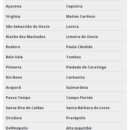
Açucena
Caputira
Virgínia
Matias Cardoso
São Sebastião do Oeste
Lontra
Riacho dos Machados
Limeira do Oeste
Rodeiro
Paula Cândido
Belo Vale
Tombos
Pimenta
Piedade de Caratinga
Rio Novo
Carbonita
Araporã
Guimarânia
Passa Tempo
Campo Florido
Santa Rita de Caldas
Santa Bárbara do Leste
Orizânia
Pratápolis
Delfinópolis
Alto Jequitibá