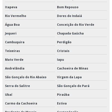
Itapeva
Bom Repouso
Rio Vermelho
Dores do Indaiá
Água Boa
Conceição do Rio Verde
Jequeri
Chapada Gaúcha
Cambuquira
Perdigão
Teixeiras
Cristais
Mato Verde
Iapu
Andrelândia
Cachoeira de Minas
São Gonçalo do Rio Abaixo
Virgem da Lapa
Serra do Salitre
São Gonçalo do Pará
Ubaí
Piraúba
Carmo da Cachoeira
Estiva