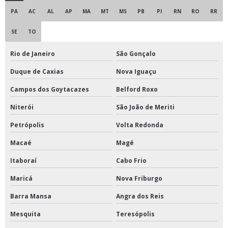
PA
AC
AL
AP
MA
MT
MS
PB
PI
RN
RO
RR
SE
TO
Rio de Janeiro
São Gonçalo
Duque de Caxias
Nova Iguaçu
Campos dos Goytacazes
Belford Roxo
Niterói
São João de Meriti
Petrópolis
Volta Redonda
Macaé
Magé
Itaboraí
Cabo Frio
Maricá
Nova Friburgo
Barra Mansa
Angra dos Reis
Mesquita
Teresópolis