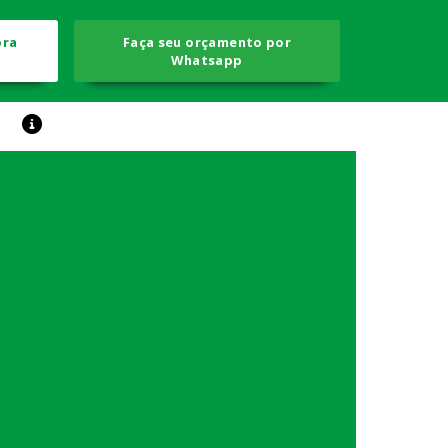
ora
Faça seu orçamento por
Whatsapp
Ambientes controlados
ambiente
Análise microbiológica do ar
a hospital
Bancada de fluxo laminar preço
Cabine de fluxo
Cabine de fluxo laminar
ii b2
Cabine de fluxo laminar vertical
Cabine de segurança biológica
e 3
Cabine de segurança biológica classe ii
nça biológica classe ii a2