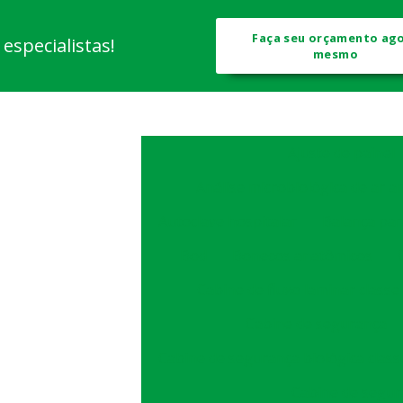
Faça seu orçamento ag
specialistas!
mesmo
Ajuste de painel
Análise microbiológica de ar 
Autoclave hospitalar
Balança par
Bod
Bonecos anatômicos
Cabine de fluxo laminar classe 
Cabine de segurança
Cabine de segurança biológica class
Cabine de segura