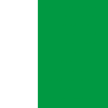
Cabine de segurança biológica classe 
Cabine de segurança clas
Calibração de cabine de fl
Capela de exaustão de g
Capela de exaustão e flu
Central de ar condiciona
Certificação ambiente
Certi
Certificado de ambiente
Chuvei
Climatização de laboratórios
Clim
Colocação de piso epoxi
C
Construção de sala limpa
Desco
Difusor hospitalar
Difus