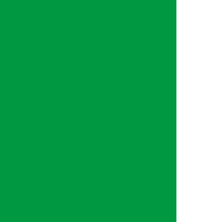
narias hospitalares
Manta aluminizada
eço
Manta aluminizada valor
ine de segurança biológica
aboratorio
Manutenção painel eletronico
imico
Microscópio para laboratório
is para sala limpa
Painel eletrônico
h laboratorio
Pass through sala limpa
o
Pré filtro
Pré filtro de ar
impa
Qualificação de ambientes
eguladores de vazão
Sala controlada
mpas farmaceutica
Teste de co2
Teste de estanqueidade agua