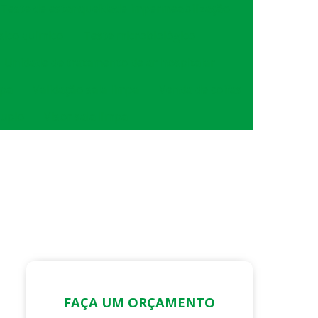
Teste de estanqueidade impermeabilização
isico quimico
Teste microbiológico
Unidade de tratamento de ar hospitalar
mpa
Validação sala limpa
Venda de coifas
duplo
Visor sala limpa
FAÇA UM ORÇAMENTO