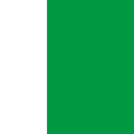
Limpeza de dutos e coifas
Lumi
Manta aluminizada pr
Manutenção de cab
Manutenção de equipamentos de l
Material para laboratorio qu
Monitoramento de ar
Move
Painel hospitalar
Pass throug
Piso vinilico instalaçã
Pressão negativa sala l
Regulador de vazão de ar
R
Salas limpas
Salas li
Teste de estanqueidade