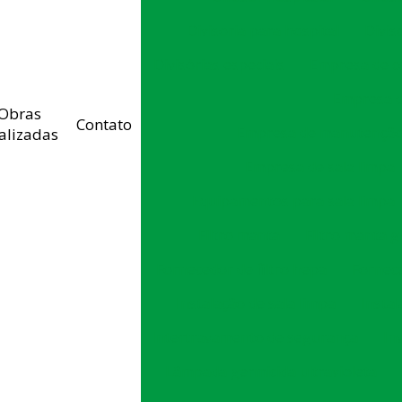
Divisoria para hospital
Divis
Divisórias especiais
Empresa de c
Empresa d
Obras
Contato
Empresa de manutenção 
alizadas
Empresa de sala limpa
Equipamentos para sala limpa
Filtro manta
Filtro manta g
Fornecedor de filtro hepa
Fornece
Instalação de sala limpa
Instal
Intertravamento de segurança
In
Lâmpada germicida ultravioleta