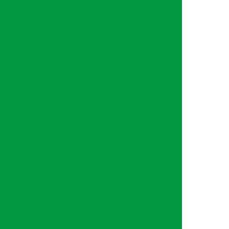
ii b2
Cabine de segurança biológica preço
se 1
Cabine fluxo laminar preço
uxo laminar
Cantos arredondados
ases
Capela de exaustão de pó
xo laminar
Capelas de exaustão
do
Centrifuga para laboratorio
ficação qualidade ambiente e segurança
ro lava olhos
Climatização de ambientes
atização hospitalar
Climatização industrial
onserto de equipamentos hospitalares
ntaminação cabine de segurança biológica
or laboratorio
Divisória hospitalar