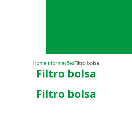
Teste de estanqueidade de gás
Teste de fumaça
Teste f
Unidade de tratamento de ar
Unidade de tratamento de ar sala li
Visor de vidro 
Home
Informações
Filtro bolsa
Filtro bolsa
Filtro bolsa