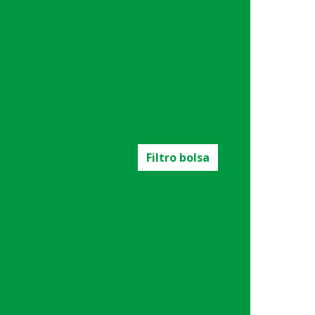
oria para laboratorio
Divisorias chapa
oifas
Empresa de limpeza de coifas e dutos
e limpeza de dutos
de equipamentos de laboratório
Equipamentos de laboratório
Estabilizador de fluxo
Filtro bolsa
4
Filtro plissado g4
Fluxo laminar
dor de sala limpa
Instalação de piso epoxi
ação eletrica sala limpa
Insuflador de ar
versor de frequencia comprar
Lâmpada fria
Lâmpada uv germicida
Limpeza de dutos