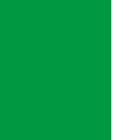
narias hospitalares
Manta aluminizada
eço
Manta aluminizada valor
ine de segurança biológica
aboratorio
Manutenção painel eletronico
imico
Microscópio para laboratório
is para sala limpa
Painel eletrônico
h laboratorio
Pass through sala limpa
o
Pré filtro
Pré filtro de ar
impa
Qualificação de ambientes
eguladores de vazão
Sala controlada
mpas farmaceutica
Teste de co2
Teste de estanqueidade agua