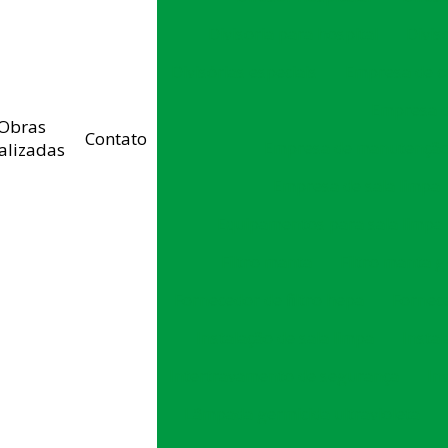
Divisoria para hospital
Divis
Divisórias especiais
Empresa de c
Empresa d
Obras
Contato
Empresa de manutenção 
alizadas
Empresa de sala limpa
Equipamentos para sala limpa
Filtro manta
Filtro manta g
Fornecedor de filtro hepa
Fornece
Instalação de sala limpa
Instal
Intertravamento de segurança
In
Lâmpada germicida ultravioleta