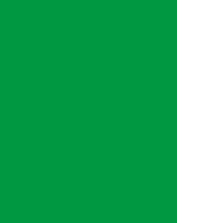
oria para laboratorio
Divisorias chapa
oifas
Empresa de limpeza de coifas e dutos
e limpeza de dutos
de equipamentos de laboratório
Equipamentos de laboratório
Estabilizador de fluxo
Filtro bolsa
4
Filtro plissado g4
Fluxo laminar
dor de sala limpa
Instalação de piso epoxi
ação eletrica sala limpa
Insuflador de ar
versor de frequencia comprar
Lâmpada fria
Lâmpada uv germicida
Limpeza de dutos