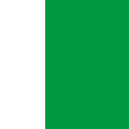
Limpeza de dutos e coifas
Lumi
Manta aluminizada pr
Manutenção de cab
Manutenção de equipamentos de l
Material para laboratorio qu
Monitoramento de ar
Move
Painel hospitalar
Pass throug
Piso vinilico instalaçã
Pressão negativa sala l
Regulador de vazão de ar
R
Salas limpas
Salas li
Teste de estanqueidade