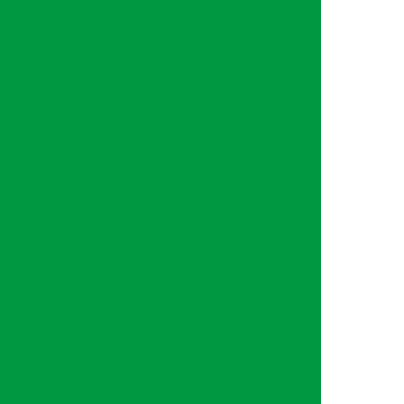
ii b2
Cabine de segurança biológica preço
se 1
Cabine fluxo laminar preço
uxo laminar
Cantos arredondados
ases
Capela de exaustão de pó
xo laminar
Capelas de exaustão
do
Centrifuga para laboratorio
ficação qualidade ambiente e segurança
ro lava olhos
Climatização de ambientes
atização hospitalar
Climatização industrial
onserto de equipamentos hospitalares
ntaminação cabine de segurança biológica
or laboratorio
Divisória hospitalar