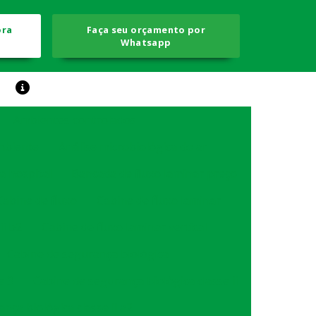
ora
Faça seu orçamento por
Whatsapp
Ambientes controlados
ambiente
Análise microbiológica do ar
a hospital
Bancada de fluxo laminar preço
Cabine de fluxo
Cabine de fluxo laminar
ii b2
Cabine de fluxo laminar vertical
Cabine de segurança biológica
e 3
Cabine de segurança biológica classe ii
nça biológica classe ii a2