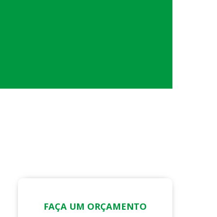
Teste de estanqueidade impermeabilização
isico quimico
Teste microbiológico
Unidade de tratamento de ar hospitalar
mpa
Validação sala limpa
Venda de coifas
duplo
Visor sala limpa
FAÇA UM ORÇAMENTO