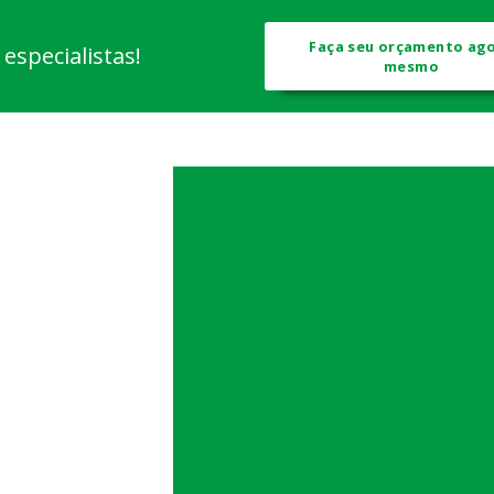
Faça seu orçamento ag
specialistas!
mesmo
Ajuste de painel
Análise microbiológica de ar 
Autoclave hospitalar
Balança par
Bod
Bonecos anatômicos
Cabine de fluxo laminar classe 
Cabine de segurança
Cabine de segurança biológica class
Cabine de segura