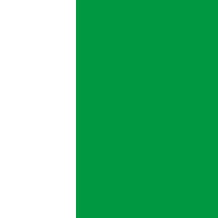
Cabine de segurança biológica classe 
Cabine de segurança clas
Calibração de cabine de fl
Capela de exaustão de g
Capela de exaustão e flu
Central de ar condiciona
Certificação ambiente
Certi
Certificado de ambiente
Chuvei
Climatização de laboratórios
Clim
Colocação de piso epoxi
C
Construção de sala limpa
Desco
Difusor hospitalar
Difus