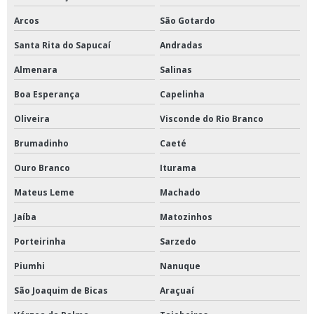
Arcos
São Gotardo
Santa Rita do Sapucaí
Andradas
Almenara
Salinas
Boa Esperança
Capelinha
Oliveira
Visconde do Rio Branco
Brumadinho
Caeté
Ouro Branco
Iturama
Mateus Leme
Machado
Jaíba
Matozinhos
Porteirinha
Sarzedo
Piumhi
Nanuque
São Joaquim de Bicas
Araçuaí