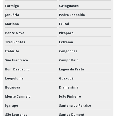
Formiga
Cataguases
Januária
Pedro Leopoldo
Mariana
Frutal
Ponte Nova
Pirapora
Três Pontas
Extrema
Itabirito
Congonhas
São Francisco
Campo Belo
Bom Despacho
Lagoa da Prata
Leopoldina
Guaxupé
Bocaiuva
Diamantina
Monte Carmelo
João Pinheiro
Igarapé
Santana do Paraíso
São Lourenço
Santos Dumont