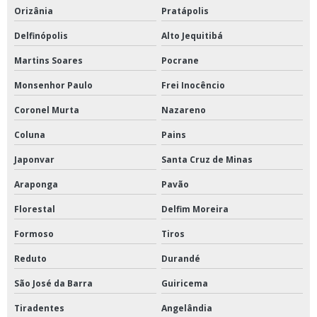
Orizânia
Pratápolis
Delfinópolis
Alto Jequitibá
Martins Soares
Pocrane
Monsenhor Paulo
Frei Inocêncio
Coronel Murta
Nazareno
Coluna
Pains
Japonvar
Santa Cruz de Minas
Araponga
Pavão
Florestal
Delfim Moreira
Formoso
Tiros
Reduto
Durandé
São José da Barra
Guiricema
Tiradentes
Angelândia