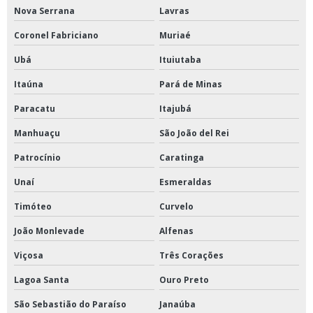
Nova Serrana
Lavras
Coronel Fabriciano
Muriaé
Ubá
Ituiutaba
Itaúna
Pará de Minas
Paracatu
Itajubá
Manhuaçu
São João del Rei
Patrocínio
Caratinga
Unaí
Esmeraldas
Timóteo
Curvelo
João Monlevade
Alfenas
Viçosa
Três Corações
Lagoa Santa
Ouro Preto
São Sebastião do Paraíso
Janaúba