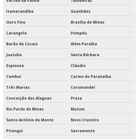
Várzea da Palma
Taiobeiras
Itamarandiba
Guanhães
Ouro Fino
Brasília de Minas
Carangola
Pompéu
Barão de Cocais
Além Paraíba
Juatuba
Santa Bárbara
Espinosa
Cláudio
Cambuí
Carmo do Paranaíba
Três Marias
Coromandel
Conceição das Alagoas
Prata
Rio Pardo de Minas
Mutum
Santo Antônio do Monte
Novo Cruzeiro
Pitangui
Sacramento