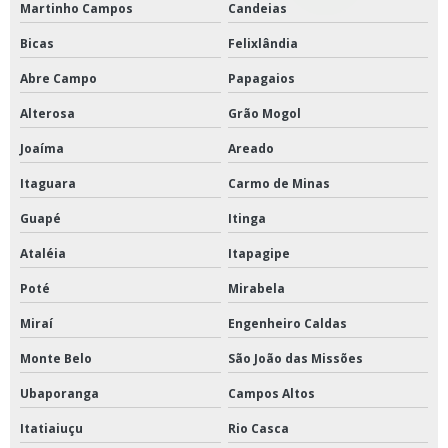
Martinho Campos
Candeias
Bicas
Felixlândia
Abre Campo
Papagaios
Alterosa
Grão Mogol
Joaíma
Areado
Itaguara
Carmo de Minas
Guapé
Itinga
Ataléia
Itapagipe
Poté
Mirabela
Miraí
Engenheiro Caldas
Monte Belo
São João das Missões
Ubaporanga
Campos Altos
Itatiaiuçu
Rio Casca