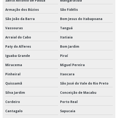
Santo Antônio de Pádua
Mangaratiba
Armação dos Búzios
São Fidélis
São João da Barra
Bom Jesus do Itabapoana
Vassouras
Tanguá
Arraial do Cabo
Itatiaia
Paty do Alferes
Bom Jardim
Iguaba Grande
Piraí
Miracema
Miguel Pereira
Pinheiral
Itaocara
Quissamã
São José do Vale do Rio Preto
Silva Jardim
Conceição de Macabu
Cordeiro
Porto Real
Cantagalo
Sapucaia