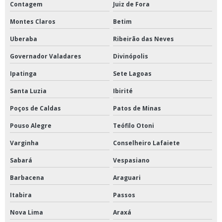
Contagem
Juiz de Fora
Montes Claros
Betim
Uberaba
Ribeirão das Neves
Governador Valadares
Divinópolis
Ipatinga
Sete Lagoas
Santa Luzia
Ibirité
Poços de Caldas
Patos de Minas
Pouso Alegre
Teófilo Otoni
Varginha
Conselheiro Lafaiete
Sabará
Vespasiano
Barbacena
Araguari
Itabira
Passos
Nova Lima
Araxá