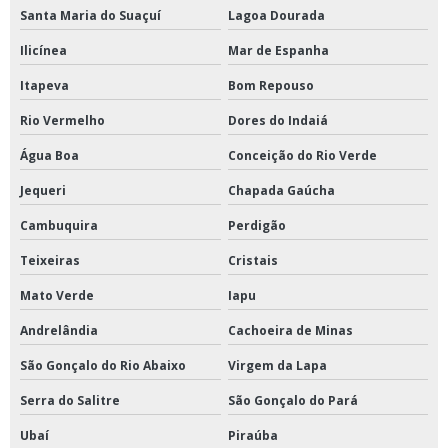
Santa Maria do Suaçuí
Lagoa Dourada
Ilicínea
Mar de Espanha
Itapeva
Bom Repouso
Rio Vermelho
Dores do Indaiá
Água Boa
Conceição do Rio Verde
Jequeri
Chapada Gaúcha
Cambuquira
Perdigão
Teixeiras
Cristais
Mato Verde
Iapu
Andrelândia
Cachoeira de Minas
São Gonçalo do Rio Abaixo
Virgem da Lapa
Serra do Salitre
São Gonçalo do Pará
Ubaí
Piraúba