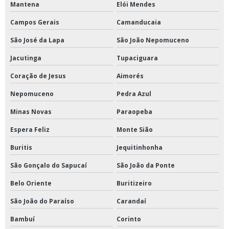
Mantena
Elói Mendes
Campos Gerais
Camanducaia
São José da Lapa
São João Nepomuceno
Jacutinga
Tupaciguara
Coração de Jesus
Aimorés
Nepomuceno
Pedra Azul
Minas Novas
Paraopeba
Espera Feliz
Monte Sião
Buritis
Jequitinhonha
São Gonçalo do Sapucaí
São João da Ponte
Belo Oriente
Buritizeiro
São João do Paraíso
Carandaí
Bambuí
Corinto