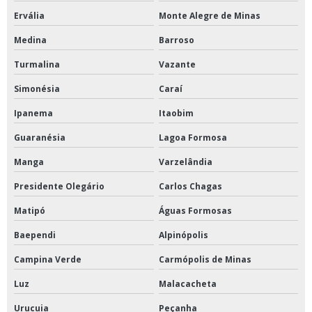
Ervália
Monte Alegre de Minas
Medina
Barroso
Turmalina
Vazante
Simonésia
Caraí
Ipanema
Itaobim
Guaranésia
Lagoa Formosa
Manga
Varzelândia
Presidente Olegário
Carlos Chagas
Matipó
Águas Formosas
Baependi
Alpinópolis
Campina Verde
Carmópolis de Minas
Luz
Malacacheta
Urucuia
Peçanha