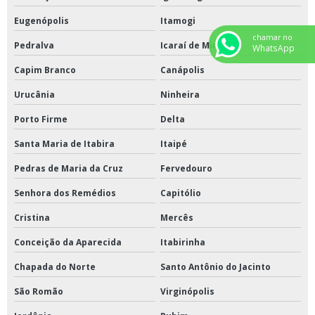
Eugenópolis
Itamogi
chamar no
Pedralva
Icaraí de Minas
WhatsApp
Capim Branco
Canápolis
Urucânia
Ninheira
Porto Firme
Delta
Santa Maria de Itabira
Itaipé
Pedras de Maria da Cruz
Fervedouro
Senhora dos Remédios
Capitólio
Cristina
Mercês
Conceição da Aparecida
Itabirinha
Chapada do Norte
Santo Antônio do Jacinto
São Romão
Virginópolis