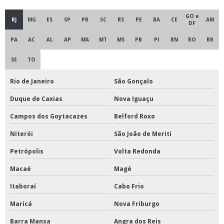
GO e
RJ
MG
ES
SP
PR
SC
RS
PE
BA
CE
AM
DF
PA
AC
AL
AP
MA
MT
MS
PB
PI
RN
RO
RR
SE
TO
Rio de Janeiro
São Gonçalo
Duque de Caxias
Nova Iguaçu
Campos dos Goytacazes
Belford Roxo
Niterói
São João de Meriti
Petrópolis
Volta Redonda
Macaé
Magé
Itaboraí
Cabo Frio
Maricá
Nova Friburgo
Barra Mansa
Angra dos Reis