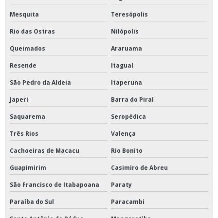
Mesquita
Teresópolis
Rio das Ostras
Nilópolis
Queimados
Araruama
Resende
Itaguaí
São Pedro da Aldeia
Itaperuna
Japeri
Barra do Piraí
Saquarema
Seropédica
Três Rios
Valença
Cachoeiras de Macacu
Rio Bonito
Guapimirim
Casimiro de Abreu
São Francisco de Itabapoana
Paraty
Paraíba do Sul
Paracambi