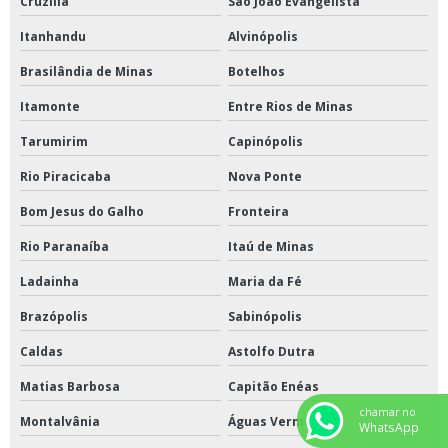
Cruzília
São João Evangelista
Itanhandu
Alvinópolis
Brasilândia de Minas
Botelhos
Itamonte
Entre Rios de Minas
Tarumirim
Capinópolis
Rio Piracicaba
Nova Ponte
Bom Jesus do Galho
Fronteira
Rio Paranaíba
Itaú de Minas
Ladainha
Maria da Fé
Brazópolis
Sabinópolis
Caldas
Astolfo Dutra
Matias Barbosa
Capitão Enéas
chamar no
Montalvânia
Águas Vermelhas
WhatsApp