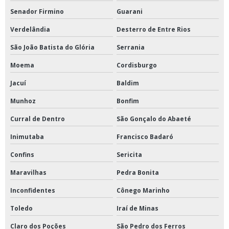
Senador Firmino
Guarani
Verdelândia
Desterro de Entre Rios
São João Batista do Glória
Serrania
Moema
Cordisburgo
Jacuí
Baldim
Munhoz
Bonfim
Curral de Dentro
São Gonçalo do Abaeté
Inimutaba
Francisco Badaró
Confins
Sericita
Maravilhas
Pedra Bonita
Inconfidentes
Cônego Marinho
Toledo
Iraí de Minas
Claro dos Poções
São Pedro dos Ferros