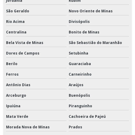
Jordânia
Rubim
São Geraldo
Novo Oriente de Minas
Rio Acima
Divisópolis
Centralina
Bonito de Minas
Bela Vista de Minas
São Sebastião do Maranhão
Dores de Campos
Setubinha
Berilo
Guaraciaba
Ferros
Carneirinho
Antônio Dias
Araújos
Arceburgo
Buenópolis
Ipuiúna
Piranguinho
Mata Verde
Cachoeira de Pajeú
Morada Nova de Minas
Prados