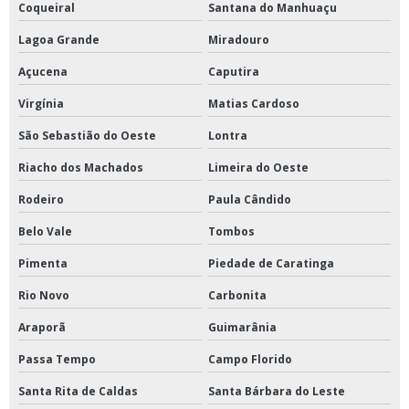
Coqueiral
Santana do Manhuaçu
Lagoa Grande
Miradouro
Açucena
Caputira
Virgínia
Matias Cardoso
São Sebastião do Oeste
Lontra
Riacho dos Machados
Limeira do Oeste
Rodeiro
Paula Cândido
Belo Vale
Tombos
Pimenta
Piedade de Caratinga
Rio Novo
Carbonita
Araporã
Guimarânia
Passa Tempo
Campo Florido
Santa Rita de Caldas
Santa Bárbara do Leste