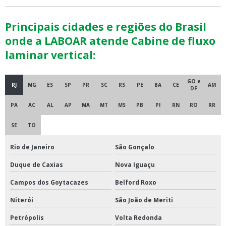
Principais cidades e regiões do Brasil
onde a LABOAR atende Cabine de fluxo
laminar vertical:
GO e
RJ
MG
ES
SP
PR
SC
RS
PE
BA
CE
AM
DF
PA
AC
AL
AP
MA
MT
MS
PB
PI
RN
RO
RR
SE
TO
Rio de Janeiro
São Gonçalo
Duque de Caxias
Nova Iguaçu
Campos dos Goytacazes
Belford Roxo
Niterói
São João de Meriti
Petrópolis
Volta Redonda