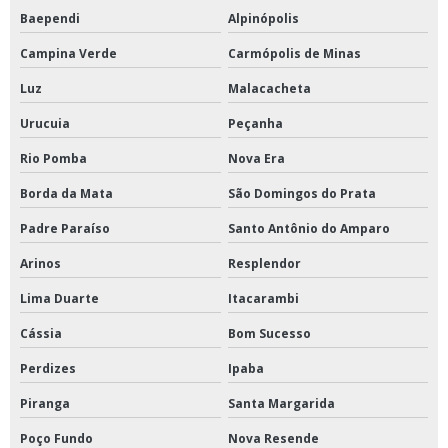
Baependi
Alpinópolis
Campina Verde
Carmópolis de Minas
Luz
Malacacheta
Urucuia
Peçanha
Rio Pomba
Nova Era
Borda da Mata
São Domingos do Prata
Padre Paraíso
Santo Antônio do Amparo
Arinos
Resplendor
Lima Duarte
Itacarambi
Cássia
Bom Sucesso
Perdizes
Ipaba
Piranga
Santa Margarida
Poço Fundo
Nova Resende