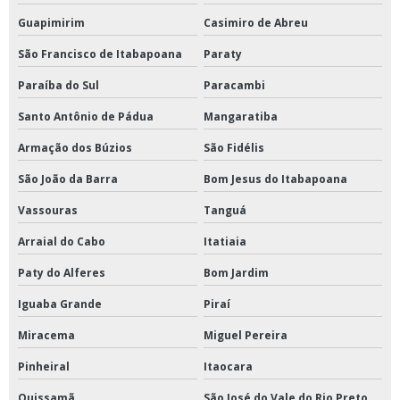
Guapimirim
Casimiro de Abreu
São Francisco de Itabapoana
Paraty
Paraíba do Sul
Paracambi
Santo Antônio de Pádua
Mangaratiba
Armação dos Búzios
São Fidélis
São João da Barra
Bom Jesus do Itabapoana
Vassouras
Tanguá
Arraial do Cabo
Itatiaia
Paty do Alferes
Bom Jardim
Iguaba Grande
Piraí
Miracema
Miguel Pereira
Pinheiral
Itaocara
Quissamã
São José do Vale do Rio Preto