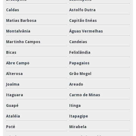
Caldas
Astolfo Dutra
Matias Barbosa
Capitão Enéas
Montalvânia
Águas Vermelhas
Martinho Campos
Candeias
Bicas
Felixlândia
Abre Campo
Papagaios
Alterosa
Grão Mogol
Joaíma
Areado
Itaguara
Carmo de Minas
Guapé
Itinga
Ataléia
Itapagipe
Poté
Mirabela