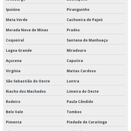
Ipuiúna
Piranguinho
Mata Verde
Cachoeira de Pajeú
Morada Nova de Minas
Prados
Coqueiral
Santana do Manhuaçu
Lagoa Grande
Miradouro
Açucena
Caputira
Virgínia
Matias Cardoso
São Sebastião do Oeste
Lontra
Riacho dos Machados
Limeira do Oeste
Rodeiro
Paula Cândido
Belo Vale
Tombos
Pimenta
Piedade de Caratinga