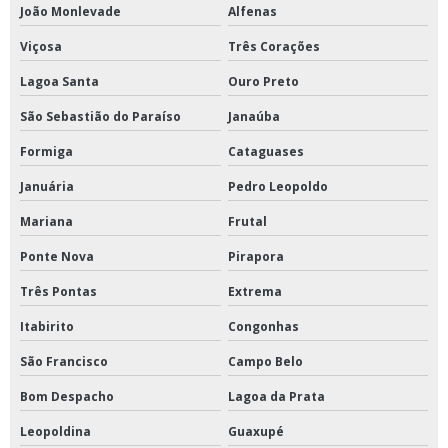
João Monlevade
Alfenas
Viçosa
Três Corações
Lagoa Santa
Ouro Preto
São Sebastião do Paraíso
Janaúba
Formiga
Cataguases
Januária
Pedro Leopoldo
Mariana
Frutal
Ponte Nova
Pirapora
Três Pontas
Extrema
Itabirito
Congonhas
São Francisco
Campo Belo
Bom Despacho
Lagoa da Prata
Leopoldina
Guaxupé