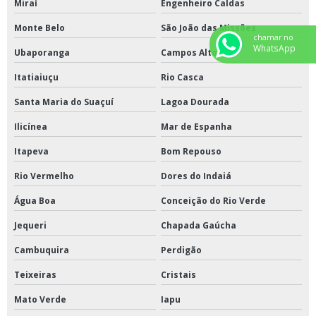
Miraí
Engenheiro Caldas
Monte Belo
São João das Missões
chamar no
WhatsApp
Ubaporanga
Campos Altos
Itatiaiuçu
Rio Casca
Santa Maria do Suaçuí
Lagoa Dourada
Ilicínea
Mar de Espanha
Itapeva
Bom Repouso
Rio Vermelho
Dores do Indaiá
Água Boa
Conceição do Rio Verde
Jequeri
Chapada Gaúcha
Cambuquira
Perdigão
Teixeiras
Cristais
Mato Verde
Iapu