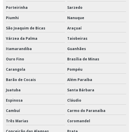
Porteirinha
Sarzedo
Piumhi
Nanuque
São Joaquim de Bicas
Araçuaí
Várzea da Palma
Taiobeiras
Itamarandiba
Guanhães
Ouro Fino
Brasília de Minas
Carangola
Pompéu
Barão de Cocais
Além Paraíba
Juatuba
Santa Bárbara
Espinosa
Cláudio
Cambuí
Carmo do Paranaíba
Três Marias
Coromandel
Conceição das Alagoas
Prata