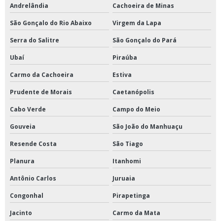
Andrelândia
Cachoeira de Minas
São Gonçalo do Rio Abaixo
Virgem da Lapa
Serra do Salitre
São Gonçalo do Pará
Ubaí
Piraúba
Carmo da Cachoeira
Estiva
Prudente de Morais
Caetanópolis
Cabo Verde
Campo do Meio
Gouveia
São João do Manhuaçu
Resende Costa
São Tiago
Planura
Itanhomi
Antônio Carlos
Juruaia
Congonhal
Pirapetinga
Jacinto
Carmo da Mata