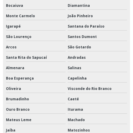
Bocaiuva
Diamantina
Monte Carmelo
João Pinheiro
Igarapé
Santana do Paraíso
São Lourenço
Santos Dumont
Arcos
São Gotardo
Santa Rita do Sapucaí
Andradas
Almenara
Salinas
Boa Esperança
Capelinha
Oliveira
Visconde do Rio Branco
Brumadinho
Caeté
Ouro Branco
Iturama
Mateus Leme
Machado
Jaíba
Matozinhos