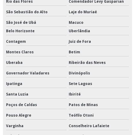
Rio das Flores
Comendador Levy Gasparian
São Sebastião do Alto
Laje do Muriaé
São José de Ubá
Macuco
Belo Horizonte
Uberlândia
Contagem
Juiz de Fora
Montes Claros
Betim
Uberaba
Ribeirão das Neves
Governador Valadares
Divinópolis
Ipatinga
Sete Lagoas
Santa Luzia
Ibirité
Poços de Caldas
Patos de Minas
Pouso Alegre
Teófilo Otoni
Varginha
Conselheiro Lafaiete