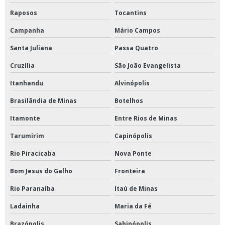
Raposos
Tocantins
Campanha
Mário Campos
Santa Juliana
Passa Quatro
Cruzília
São João Evangelista
Itanhandu
Alvinópolis
Brasilândia de Minas
Botelhos
Itamonte
Entre Rios de Minas
Tarumirim
Capinópolis
Rio Piracicaba
Nova Ponte
Bom Jesus do Galho
Fronteira
Rio Paranaíba
Itaú de Minas
Ladainha
Maria da Fé
Brazópolis
Sabinópolis