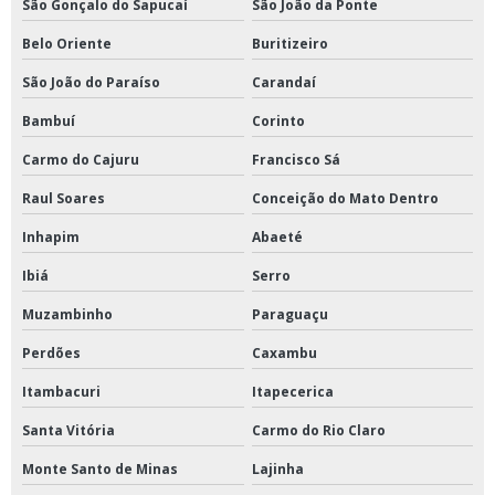
São Gonçalo do Sapucaí
São João da Ponte
Belo Oriente
Buritizeiro
São João do Paraíso
Carandaí
Bambuí
Corinto
Carmo do Cajuru
Francisco Sá
Raul Soares
Conceição do Mato Dentro
Inhapim
Abaeté
Ibiá
Serro
Muzambinho
Paraguaçu
Perdões
Caxambu
Itambacuri
Itapecerica
Santa Vitória
Carmo do Rio Claro
Monte Santo de Minas
Lajinha