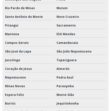
Rio Pardo de Minas
Mutum
Santo Antônio do Monte
Novo Cruzeiro
Pitangui
Sacramento
Mantena
Elói Mendes
Campos Gerais
Camanducaia
São José da Lapa
São João Nepomuceno
Jacutinga
Tupaciguara
Coração de Jesus
Aimorés
Nepomuceno
Pedra Azul
Minas Novas
Paraopeba
Espera Feliz
Monte Sião
Buritis
Jequitinhonha