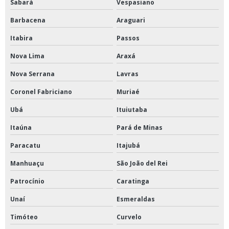
Sabará
Vespasiano
Barbacena
Araguari
Itabira
Passos
Nova Lima
Araxá
Nova Serrana
Lavras
Coronel Fabriciano
Muriaé
Ubá
Ituiutaba
Itaúna
Pará de Minas
Paracatu
Itajubá
Manhuaçu
São João del Rei
Patrocínio
Caratinga
Unaí
Esmeraldas
Timóteo
Curvelo