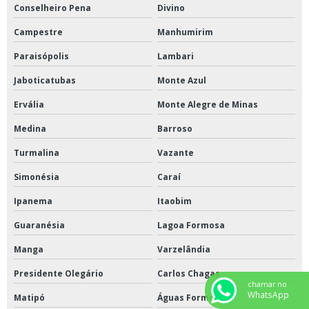
Conselheiro Pena
Divino
Campestre
Manhumirim
Paraisópolis
Lambari
Jaboticatubas
Monte Azul
Ervália
Monte Alegre de Minas
Medina
Barroso
Turmalina
Vazante
Simonésia
Caraí
Ipanema
Itaobim
Guaranésia
Lagoa Formosa
Manga
Varzelândia
Presidente Olegário
Carlos Chagas
chamar no
WhatsApp
Matipó
Águas Formosas