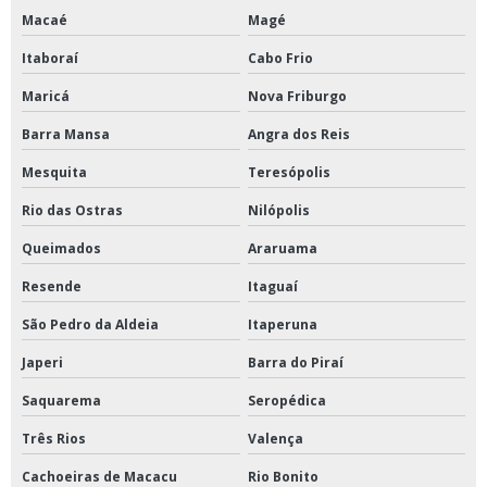
Macaé
Magé
Itaboraí
Cabo Frio
Maricá
Nova Friburgo
Barra Mansa
Angra dos Reis
Mesquita
Teresópolis
Rio das Ostras
Nilópolis
Queimados
Araruama
Resende
Itaguaí
São Pedro da Aldeia
Itaperuna
Japeri
Barra do Piraí
Saquarema
Seropédica
Três Rios
Valença
Cachoeiras de Macacu
Rio Bonito