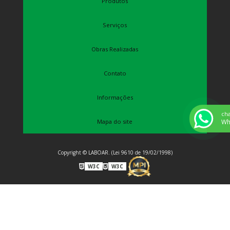
Produtos
Serviços
Obras Realizadas
Contato
Informações
ch
Wh
Mapa do site
Copyright © LABOAR. (Lei 9610 de 19/02/1998)
W3C
W3C