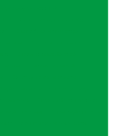
nça biológica classe ii a2
ii b2
Cabine de segurança biológica preço
se 1
Cabine fluxo laminar preço
uxo laminar
Cantos arredondados
ases
Capela de exaustão de pó
xo laminar
Capelas de exaustão
do
Centrifuga para laboratorio
ficação qualidade ambiente e segurança
ro lava olhos
Climatização de ambientes
atização hospitalar
Climatização industrial
onserto de equipamentos hospitalares
ntaminação cabine de segurança biológica