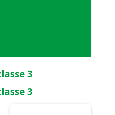
Teste de estanqueidade agua
Teste de estanqueidade impermeabilização
isico quimico
Teste microbiológico
Unidade de tratamento de ar hospitalar
mpa
Validação sala limpa
Venda de coifas
duplo
Visor sala limpa
lasse 3
lasse 3