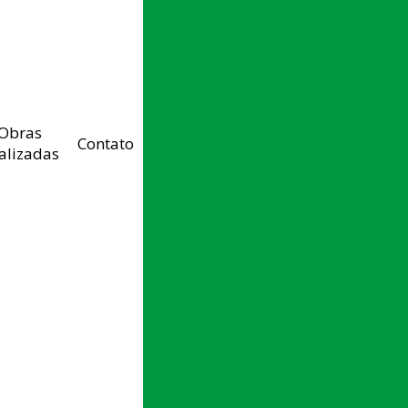
Difusor hospitalar
Difus
Divisoria para hospital
Divis
Divisórias especiais
Empresa de c
Obras
Empresa d
Contato
alizadas
Empresa de manutenção 
Empresa de sala limpa
Equipamentos para sala limpa
Filtro manta
Filtro manta g
Fornecedor de filtro hepa
Fornece
Instalação de sala limpa
Instal
Intertravamento de segurança
In