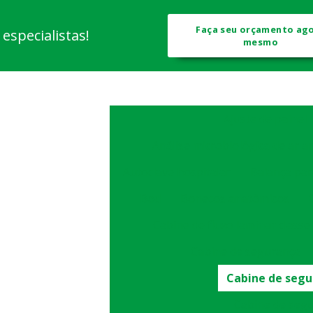
Faça seu orçamento ag
specialistas!
mesmo
Ajuste de painel
Análise microbiológica de ar 
Autoclave hospitalar
Balança par
Bod
Bonecos anatômicos
Cabine de fluxo laminar classe 
Cabine de segurança
Cabine de segur
Cabine de segur