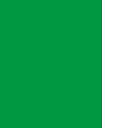
Lâmpada uv germicida
Limpeza de dutos
narias hospitalares
Manta aluminizada
eço
Manta aluminizada valor
ine de segurança biológica
aboratorio
Manutenção painel eletronico
imico
Microscópio para laboratório
is para sala limpa
Painel eletrônico
h laboratorio
Pass through sala limpa
o
Pré filtro
Pré filtro de ar
impa
Qualificação de ambientes
eguladores de vazão
Sala controlada
mpas farmaceutica
Teste de co2