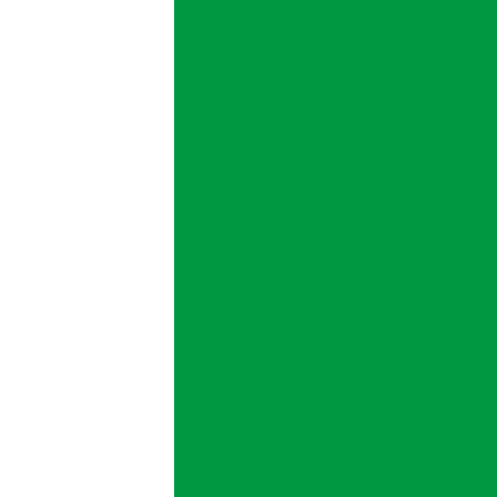
Cabine de segura
Cabine de segurança biológica classe 
Cabine de segurança clas
Calibração de cabine de fl
Capela de exaustão de g
Capela de exaustão e flu
Central de ar condiciona
Certificação ambiente
Certi
Certificado de ambiente
Chuvei
Climatização de laboratórios
Clim
Colocação de piso epoxi
C
Construção de sala limpa
Desco