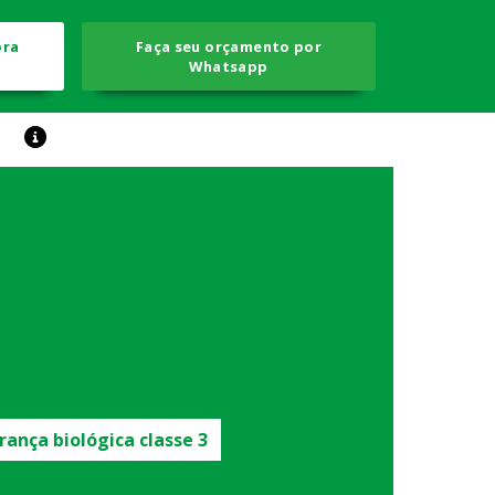
ora
Faça seu orçamento por
Whatsapp
Ambientes controlados
ambiente
Análise microbiológica do ar
a hospital
Bancada de fluxo laminar preço
Cabine de fluxo
Cabine de fluxo laminar
ii b2
Cabine de fluxo laminar vertical
Cabine de segurança biológica
ança biológica classe 3
ança biológica classe ii