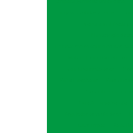
Lâmpada germicida ultravioleta
Limpeza de dutos e coifas
Lumi
Manta aluminizada pr
Manutenção de cab
Manutenção de equipamentos de l
Material para laboratorio qu
Monitoramento de ar
Move
Painel hospitalar
Pass throug
Piso vinilico instalaçã
Pressão negativa sala l
Regulador de vazão de ar
R
Salas limpas
Salas li