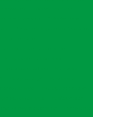
or laboratorio
Divisória hospitalar
oria para laboratorio
Divisorias chapa
oifas
Empresa de limpeza de coifas e dutos
e limpeza de dutos
de equipamentos de laboratório
Equipamentos de laboratório
Estabilizador de fluxo
Filtro bolsa
4
Filtro plissado g4
Fluxo laminar
dor de sala limpa
Instalação de piso epoxi
ação eletrica sala limpa
Insuflador de ar
versor de frequencia comprar
Lâmpada fria